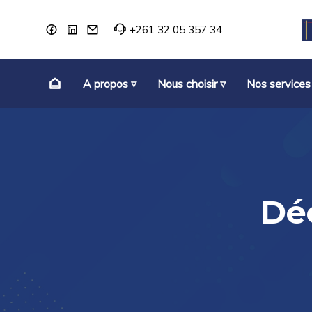
+261 32 05 357 34
A propos ▿
Nous choisir ▿
Nos services
Dé