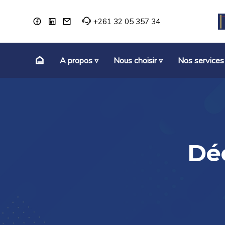
+261 32 05 357 34
A propos ▿
Nous choisir ▿
Nos services
Dé