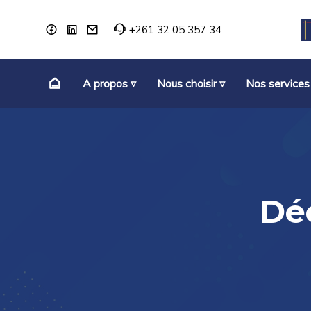
+261 32 05 357 34
A propos ▿
Nous choisir ▿
Nos services
Dé